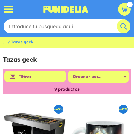
...
Tazas geek
Tazas geek
Filtrar
9
productos
-45%
-60%