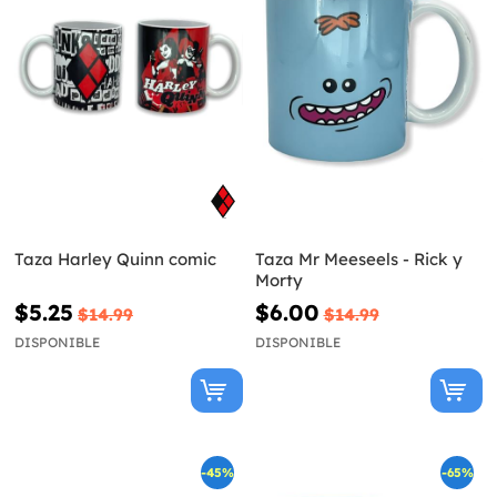
Taza Harley Quinn comic
Taza Mr Meeseels - Rick y
Morty
$5.25
$6.00
$14.99
$14.99
DISPONIBLE
DISPONIBLE
-45%
-65%