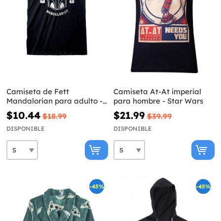
Camiseta de Fett
Camiseta At-At imperial
Mandalorian para adulto -
para hombre - Star Wars
Star Wars
$10.44
$21.99
$18.99
$39.99
DISPONIBLE
DISPONIBLE
-45%
-45%