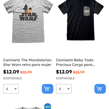
Camiseta The Mandalorian
Camiseta Baby Yoda
Star Wars retro para mujer
Precious Cargo para
hombre - The Mandalorian
$12.09
$12.09
$21.99
$21.99
Star Wars
DISPONIBLE
DISPONIBLE
-45%