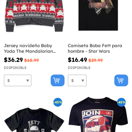
Jersey navideño Baby
Camiseta Boba Fett para
Yoda The Mandalorian
hombre - Star Wars
para hombre - Star Wars
$36.29
$16.49
$65.99
$29.99
DISPONIBLE
DISPONIBLE
-45%
-45%