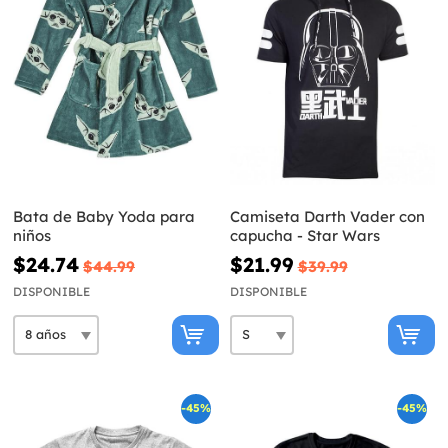
Bata de Baby Yoda para
Camiseta Darth Vader con
niños
capucha - Star Wars
$24.74
$21.99
$44.99
$39.99
DISPONIBLE
DISPONIBLE
-45%
-45%