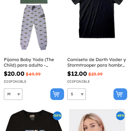
Pijama Baby Yoda (The
Camiseta de Darth Vader y
Child) para adulto -
Stormtrooper para hombre
Mandalorian
- Star Wars
$20.00
$12.00
$49.99
$29.99
DISPONIBLE
DISPONIBLE
-50%
-45%