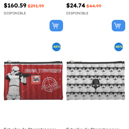
Grogu - Star Wars
Star Wars
$160.59
$24.74
$291.99
$44.99
DISPONIBLE
DISPONIBLE
-45%
-45%