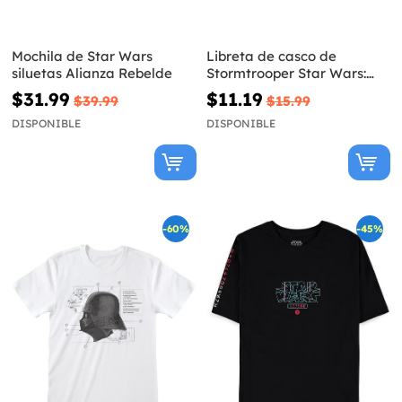
Mochila de Star Wars
Libreta de casco de
siluetas Alianza Rebelde
Stormtrooper Star Wars:
Episodio VII con luz
$31.99
$11.19
$39.99
$15.99
DISPONIBLE
DISPONIBLE
-60%
-45%