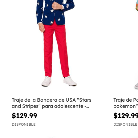
Traje de la Bandera de USA "Stars
Traje de 
and Stripes" para adolescente -
pokemon" 
Opposuits
Opposuits
$129.99
$129.9
DISPONIBLE
DISPONIBLE