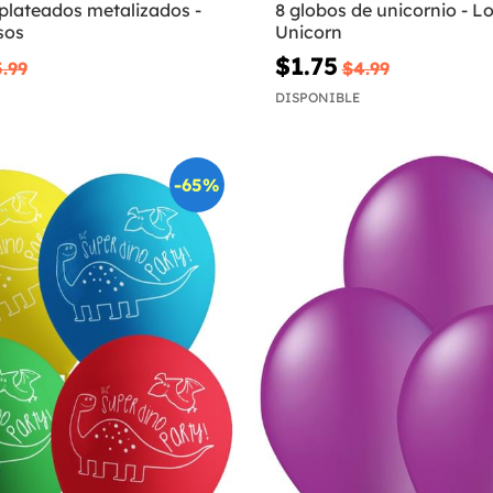
plateados metalizados -
8 globos de unicornio - L
sos
Unicorn
$1.75
.99
$4.99
DISPONIBLE
-65%