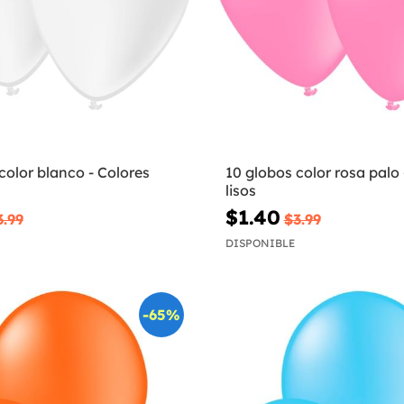
color blanco - Colores
10 globos color rosa palo 
lisos
$1.40
3.99
$3.99
DISPONIBLE
-65%