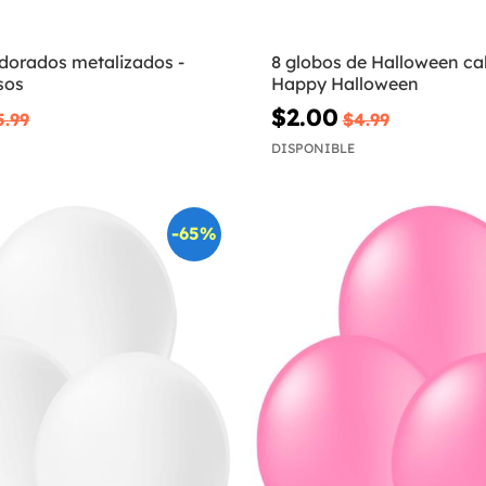
 dorados metalizados -
8 globos de Halloween ca
sos
Happy Halloween
$2.00
5.99
$4.99
DISPONIBLE
-65%