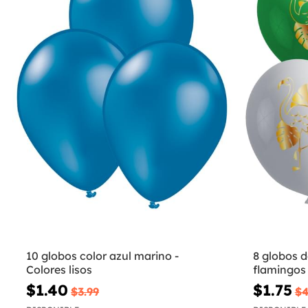
10 globos color azul marino -
8 globos d
Colores lisos
flamingos
$1.40
$1.75
$3.99
$4