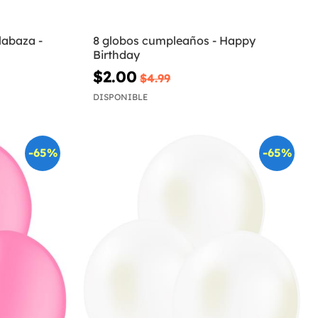
labaza -
8 globos cumpleaños - Happy
Birthday
$2.00
$4.99
DISPONIBLE
-65%
-65%