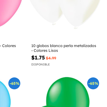
- Colores
10 globos blanco perla metalizados
- Colores Lisos
$1.75
$4.99
DISPONIBLE
-65%
-65%