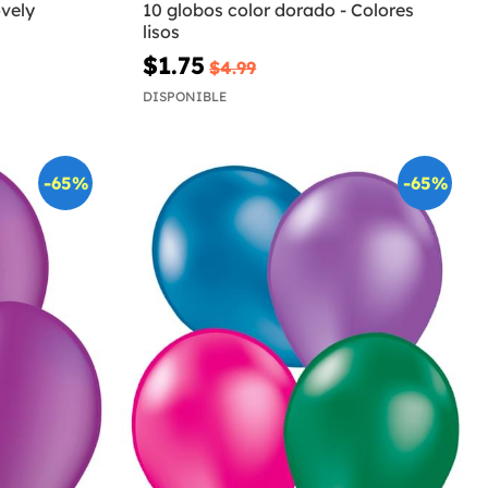
ovely
10 globos color dorado - Colores
lisos
$1.75
$4.99
DISPONIBLE
-65%
-65%