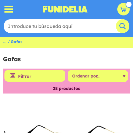
...
Gafas
Gafas
Filtrar
28
productos