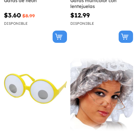
Gafas de neón
Gafas multicolor con
lentejuelas
$3.60
$12.99
$8.99
DISPONIBLE
DISPONIBLE