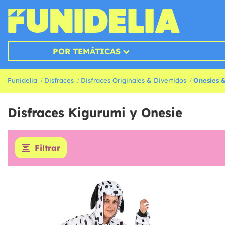
POR TEMÁTICAS
Funidelia
Disfraces
Disfraces Originales & Divertidos
Onesies 
Disfraces Kigurumi y Onesie
Filtrar