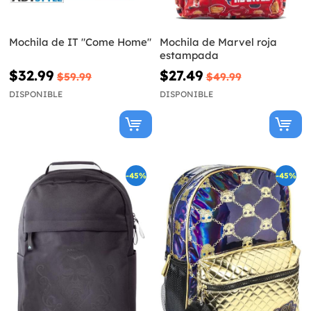
Mochila de IT "Come Home"
Mochila de Marvel roja
estampada
$32.99
$27.49
$59.99
$49.99
DISPONIBLE
DISPONIBLE
-45%
-45%