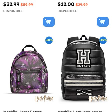
$32.99
$12.00
$59.99
$29.99
DISPONIBLE
DISPONIBLE
-60%
-45%
Mochila Harry Potter
Mochila Hogwarts negra -