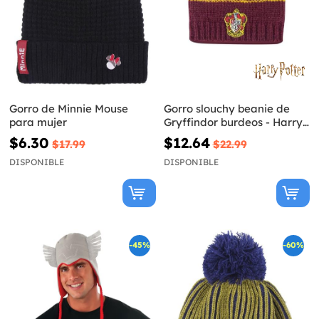
Gorro de Minnie Mouse
Gorro slouchy beanie de
para mujer
Gryffindor burdeos - Harry
Potter
$6.30
$12.64
$17.99
$22.99
DISPONIBLE
DISPONIBLE
-45%
-60%