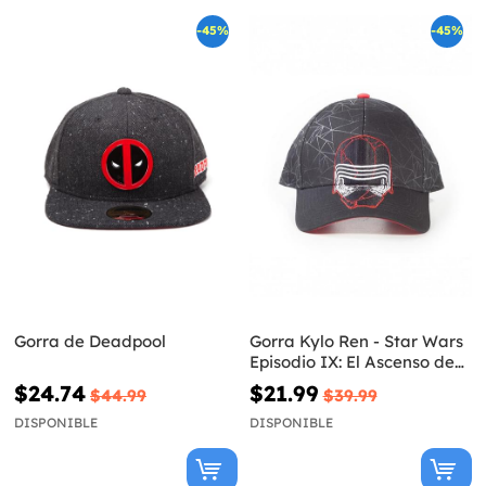
-45%
-45%
Gorra de Deadpool
Gorra Kylo Ren - Star Wars
Episodio IX: El Ascenso de
Skywalker
$24.74
$21.99
$44.99
$39.99
DISPONIBLE
DISPONIBLE