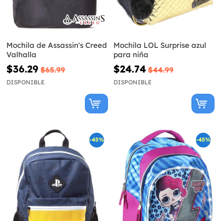
Mochila de Assassin's Creed
Mochila LOL Surprise azul
Valhalla
para niña
$36.29
$24.74
$65.99
$44.99
DISPONIBLE
DISPONIBLE
-45%
-45%