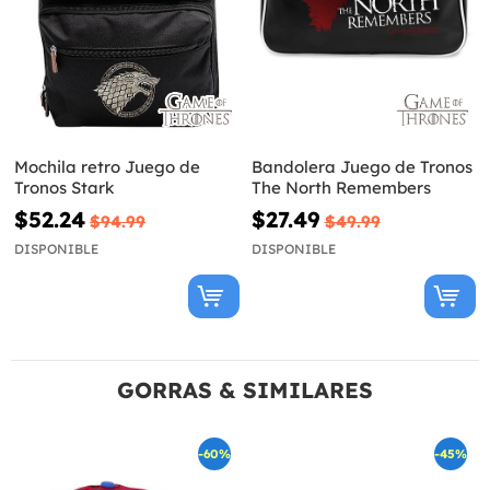
Mochila retro Juego de
Bandolera Juego de Tronos
Tronos Stark
The North Remembers
$52.24
$27.49
$94.99
$49.99
DISPONIBLE
DISPONIBLE
GORRAS & SIMILARES
-60%
-45%