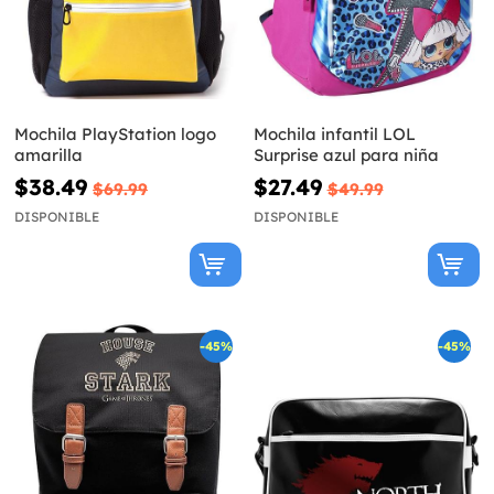
Mochila PlayStation logo
Mochila infantil LOL
amarilla
Surprise azul para niña
$38.49
$27.49
$69.99
$49.99
DISPONIBLE
DISPONIBLE
-45%
-45%