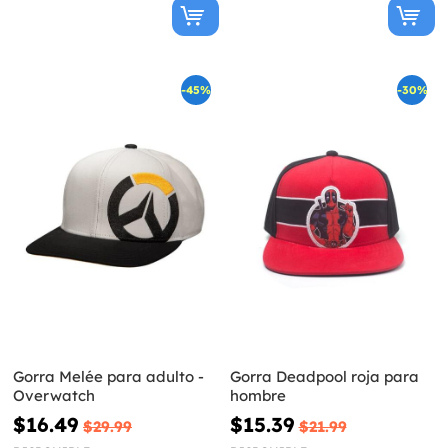
-45%
-30%
Gorra Melée para adulto -
Gorra Deadpool roja para
Overwatch
hombre
$16.49
$15.39
$29.99
$21.99