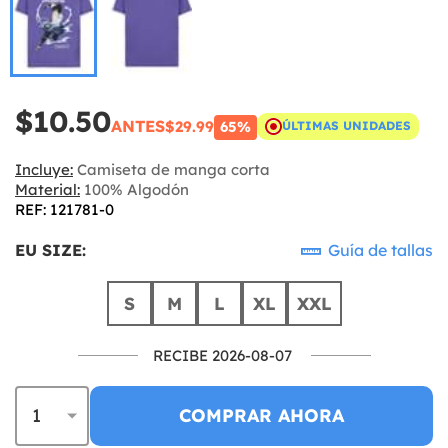
$10.50
ANTES
$29.99
65%
ÚLTIMAS UNIDADES
Incluye:
Camiseta de manga corta
Material:
100% Algodón
REF: 121781-0
EU SIZE:
Guía de tallas
S
M
L
XL
XXL
RECIBE 2026-08-07
COMPRAR AHORA