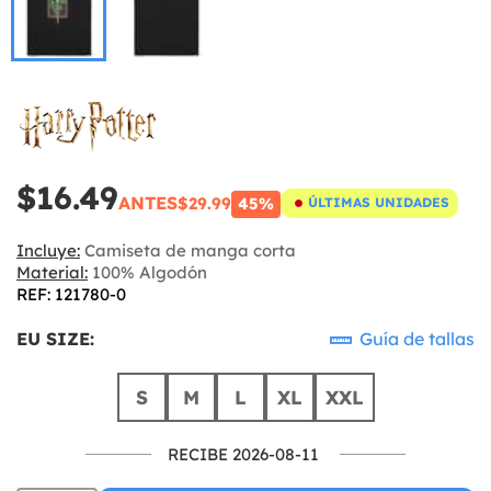
$16.49
ANTES
$29.99
45%
ÚLTIMAS UNIDADES
Incluye:
Camiseta de manga corta
Material:
100% Algodón
REF: 121780-0
EU SIZE:
Guía de tallas
S
M
L
XL
XXL
RECIBE 2026-08-11