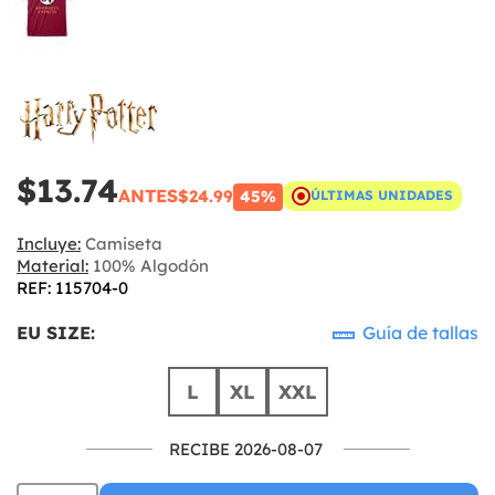
$13.74
ANTES
$24.99
45%
ÚLTIMAS UNIDADES
Incluye:
Camiseta
Material:
100% Algodón
REF: 115704-0
EU SIZE:
Guía de tallas
L
XL
XXL
RECIBE 2026-08-07