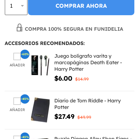
COMPRAR AHORA
COMPRA 100% SEGURA EN FUNIDELIA
ACCESORIOS RECOMENDADOS:
-60%
Juego bolígrafo varita y
marcapáginas Death Eater -
AÑADIR
Harry Potter
$6.00
$14.99
-45%
Diario de Tom Riddle - Harry
Potter
AÑADIR
$27.49
$49.99
-45%
Puzzle Diagon Alley Shop Signs -