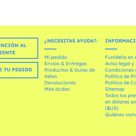
¿NECESITAS AYUDA?:
INFORMACI
ENCIÓN AL
IENTE
Mi pedido
Funidelia en
Envíos & Entregas
Aviso legal y
E TU PEDIDO
Productos & Guías de
Condiciones 
tallas
Política de P
Devoluciones
Política de C
Más dudas
Sitemap
Todos los pre
en dólares a
($US)
Quiénes som