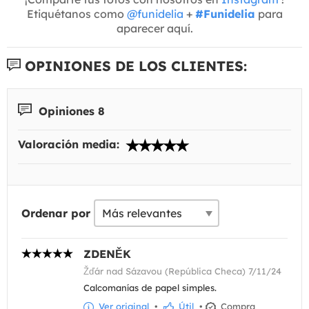
Etiquétanos como
@funidelia
+
#Funidelia
para
aparecer aquí.
OPINIONES DE LOS CLIENTES:
Opiniones 8
Valoración media:
Ordenar por
ZDENĚK
Žďár nad Sázavou (República Checa) 7/11/24
Calcomanías de papel simples.
Ver original
•
Útil
•
Compra