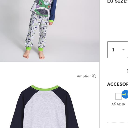
EU SIZE:
Ampliar
ACCESO
-65
AÑADIR