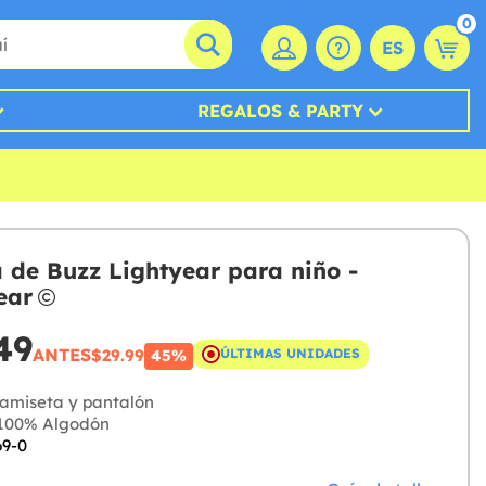
0
ES
REGALOS & PARTY
 de Buzz Lightyear para niño -
ear
49
ANTES
$29.99
ÚLTIMAS UNIDADES
45%
amiseta y pantalón
100% Algodón
69-0