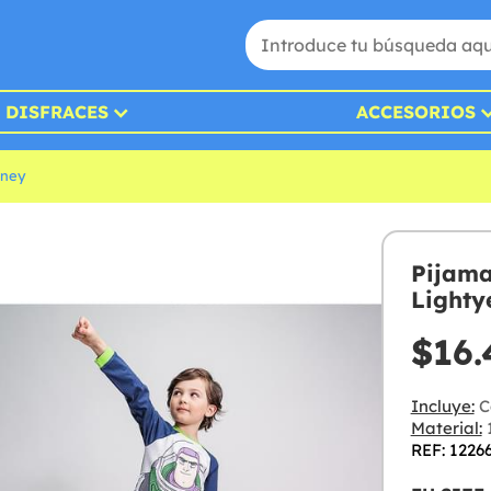
DISFRACES
ACCESORIOS
sney
Pijama
Lighty
$16.
Incluye:
C
Material:
REF: 1226