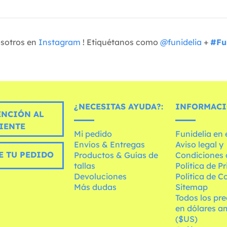
osotros en
Instagram
! Etiquétanos como
@funidelia
+
#Fu
¿NECESITAS AYUDA?:
INFORMACI
ENCIÓN AL
IENTE
Mi pedido
Funidelia en
Envíos & Entregas
Aviso legal y
E TU PEDIDO
Productos & Guías de
Condiciones 
tallas
Política de P
Devoluciones
Política de C
Más dudas
Sitemap
Todos los pre
en dólares a
($US)