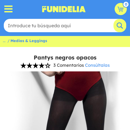
0
...
Medias & Leggings
Pantys negros opacos
3 Comentarios
Consúltalas