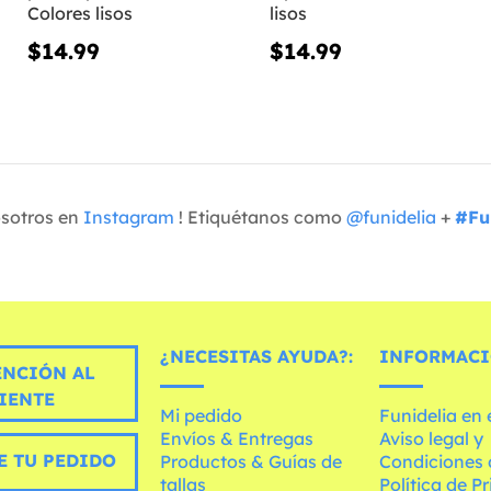
Colores lisos
lisos
$14.99
$14.99
osotros en
Instagram
! Etiquétanos como
@funidelia
+
#Fu
¿NECESITAS AYUDA?:
INFORMACI
ENCIÓN AL
IENTE
Mi pedido
Funidelia en
Envíos & Entregas
Aviso legal y
E TU PEDIDO
Productos & Guías de
Condiciones 
tallas
Política de P