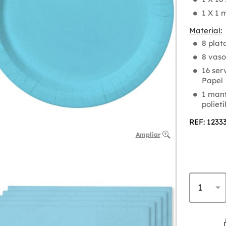
1 X 1 m
Material:
8 plat
8 vaso
16 ser
Papel
1 mant
polieti
REF: 1233
Ampliar