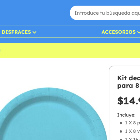
DISFRACES
ACCESORIOS
s
Kit dec
para 8 
$14.
Incluye:
1 X 8 p
1 X 8 v
1 X 16 