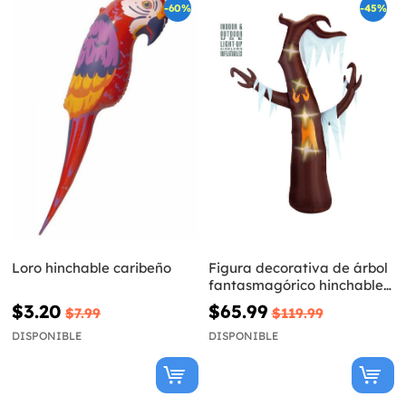
-60%
-45%
Loro hinchable caribeño
Figura decorativa de árbol
fantasmagórico hinchable
luminoso gigante
$3.20
$65.99
$7.99
$119.99
DISPONIBLE
DISPONIBLE