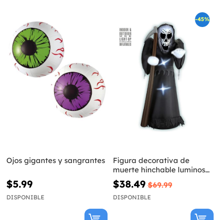
-45%
Ojos gigantes y sangrantes
Figura decorativa de
muerte hinchable luminosa
gigante
$5.99
$38.49
$69.99
DISPONIBLE
DISPONIBLE