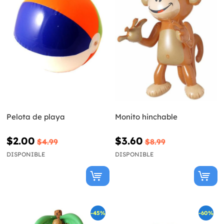
Pelota de playa
Monito hinchable
$2.00
$3.60
$4.99
$8.99
DISPONIBLE
DISPONIBLE
-45%
-60%