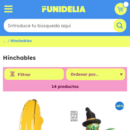
...
Hinchables
Hinchables
Filtrar
14
productos
-45%