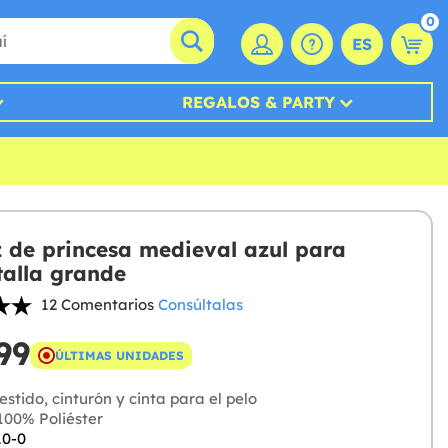
0
ES
REGALOS & PARTY
z de princesa medieval azul para
talla grande
12 Comentarios
Consúltalas
99
ÚLTIMAS UNIDADES
stido, cinturón y cinta para el pelo
00% Poliéster
10-0