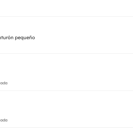
inturón pequeño
cada
cada