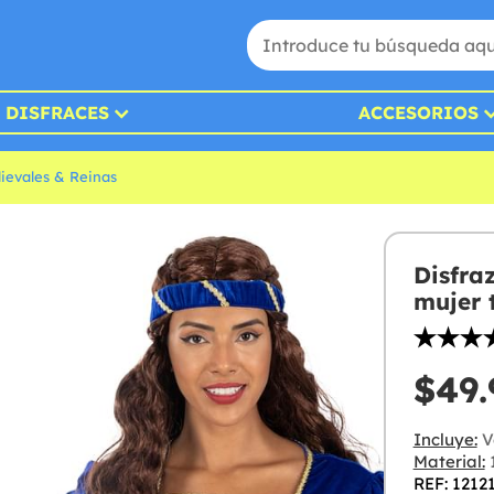
DISFRACES
ACCESORIOS
ievales & Reinas
Disfra
mujer 
$49.
Incluye:
Ve
Material:
1
REF: 1212