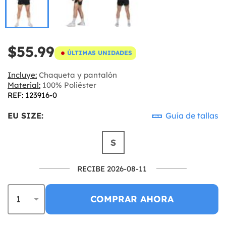
$55.99
ÚLTIMAS UNIDADES
Incluye:
Chaqueta y pantalón
Material:
100% Poliéster
REF: 123916-0
EU SIZE:
Guía de tallas
S
RECIBE 2026-08-11
COMPRAR AHORA