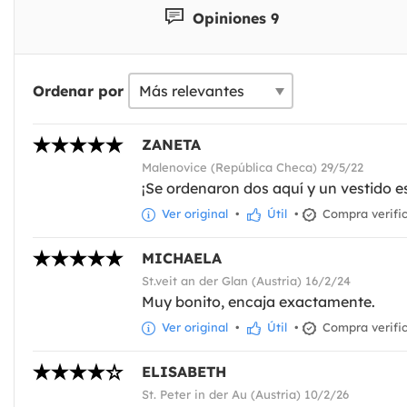
Opiniones 9
Ordenar por
ZANETA
Malenovice (República Checa) 29/5/22
¡Se ordenaron dos aquí y un vestido 
Ver original
•
Útil
•
Compra verifi
MICHAELA
St.veit an der Glan (Austria) 16/2/24
Muy bonito, encaja exactamente.
Ver original
•
Útil
•
Compra verifi
ELISABETH
St. Peter in der Au (Austria) 10/2/26