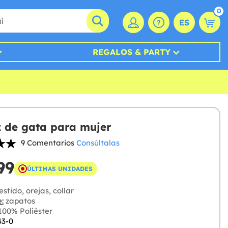
0
ES
REGALOS & PARTY
z de gata para mujer
9 Comentarios
Consúltalas
99
ÚLTIMAS UNIDADES
stido, orejas, collar
:
zapatos
00% Poliéster
43-0