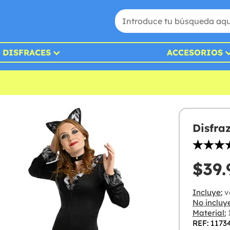
DISFRACES
ACCESORIOS
Disfra
$39.
Incluye:
ve
No incluye
Material:
1
REF: 1173