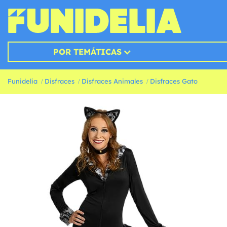
POR TEMÁTICAS
Funidelia
Disfraces
Disfraces Animales
Disfraces Gato