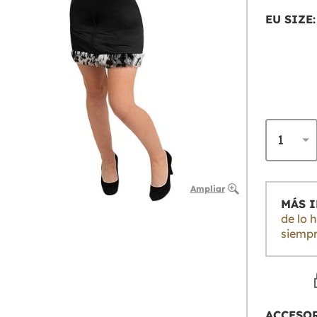
EU SIZE:
Ampliar
MÁS 
de lo 
siempr
ACCESO