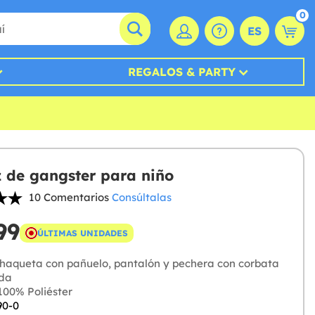
0
ES
REGALOS & PARTY
z de gangster para niño
10 Comentarios
Consúltalas
99
ÚLTIMAS UNIDADES
haqueta con pañuelo, pantalón y pechera con corbata
ada
00% Poliéster
90-0