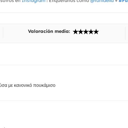
osotros en
Instagram
! Etiquétanos como
@funidelia
+
#Fu
Valoración media:
ύσα με κανονικό πουκάμισο