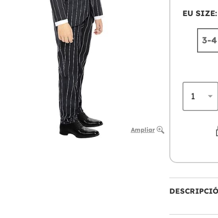
EU SIZE:
3-4
Ampliar
DESCRIPCI