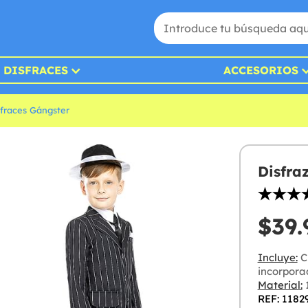
DISFRACES
ACCESORIOS
sfraces Gángster
Disfra
$39.
Incluye:
C
incorpor
Material:
1
REF: 1182