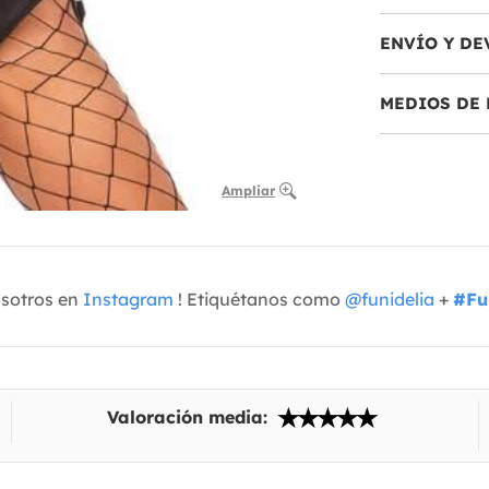
ENVÍO Y DE
MEDIOS DE 
Ampliar
osotros en
Instagram
! Etiquétanos como
@funidelia
+
#Fu
Valoración media: