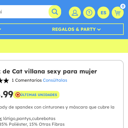
0
ES
REGALOS & PARTY
z de Cat villana sexy para mujer
1 Comentarios
Consúltalas
.99
ÚLTIMAS UNIDADES
ody de spandex con cinturones y máscara que cubre la
:
látigo,pantys,cubrebotas
5% Poliéster, 15% Otras Fibras