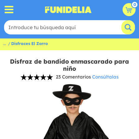
0
...
Disfraces El Zorro
Disfraz de bandido enmascarado para
niño
23 Comentarios
Consúltalas