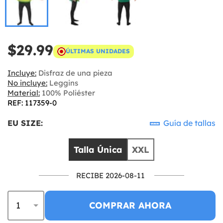
$29.99
ÚLTIMAS UNIDADES
Incluye:
Disfraz de una pieza
No incluye:
Leggins
Material:
100% Poliéster
REF: 117359-0
EU SIZE:
Guía de tallas
Talla Única
XXL
RECIBE 2026-08-11
COMPRAR AHORA