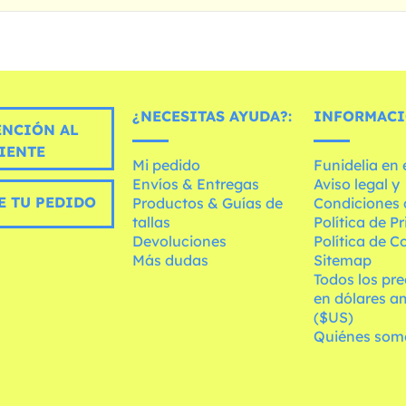
¿NECESITAS AYUDA?:
INFORMACI
ENCIÓN AL
IENTE
Mi pedido
Funidelia en
Envíos & Entregas
Aviso legal y
E TU PEDIDO
Productos & Guías de
Condiciones 
tallas
Política de P
Devoluciones
Política de C
Más dudas
Sitemap
Todos los pre
en dólares a
($US)
Quiénes som