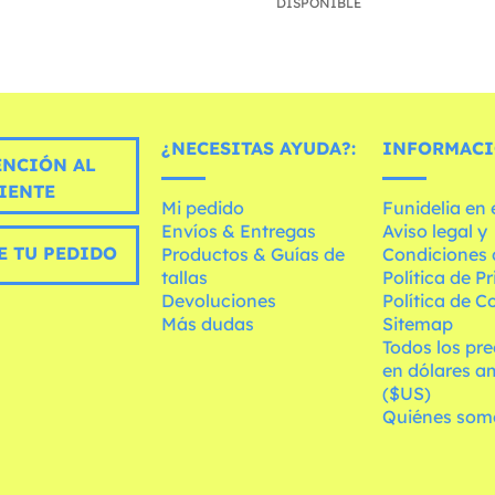
DISPONIBLE
¿NECESITAS AYUDA?:
INFORMACI
ENCIÓN AL
IENTE
Mi pedido
Funidelia en
Envíos & Entregas
Aviso legal y
E TU PEDIDO
Productos & Guías de
Condiciones 
tallas
Política de P
Devoluciones
Política de C
Más dudas
Sitemap
Todos los pre
en dólares a
($US)
Quiénes som