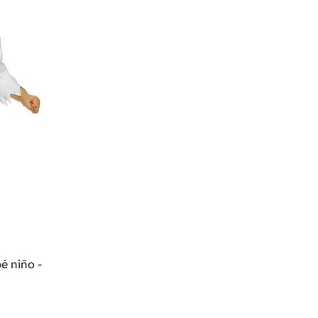
é niño -