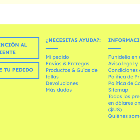
¿NECESITAS AYUDA?:
INFORMACI
ENCIÓN AL
IENTE
Mi pedido
Funidelia en
Envíos & Entregas
Aviso legal y
E TU PEDIDO
Productos & Guías de
Condiciones 
tallas
Política de P
Devoluciones
Política de C
Más dudas
Sitemap
Todos los pre
en dólares a
($US)
Quiénes som