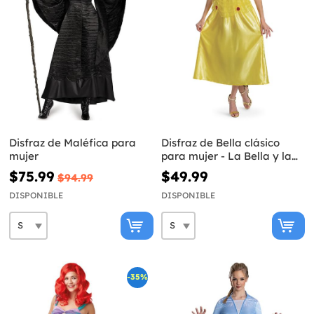
Disfraz de Maléfica para
Disfraz de Bella clásico
mujer
para mujer - La Bella y la
Bestia
$75.99
$49.99
$94.99
DISPONIBLE
DISPONIBLE
-35%