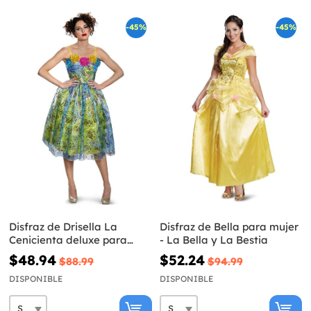
-45%
-45%
Disfraz de Drisella La
Disfraz de Bella para mujer
Cenicienta deluxe para
- La Bella y La Bestia
mujer
$48.94
$52.24
$88.99
$94.99
DISPONIBLE
DISPONIBLE