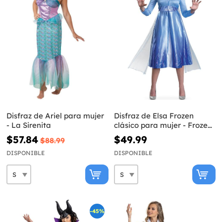
Disfraz de Ariel para mujer
Disfraz de Elsa Frozen
- La Sirenita
clásico para mujer - Frozen
II
$57.84
$49.99
$88.99
DISPONIBLE
DISPONIBLE
-45%