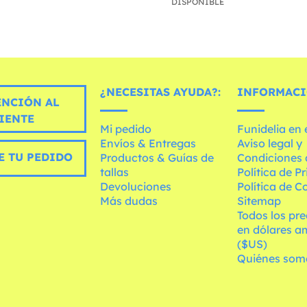
DISPONIBLE
¿NECESITAS AYUDA?:
INFORMACI
ENCIÓN AL
IENTE
Mi pedido
Funidelia en
Envíos & Entregas
Aviso legal y
E TU PEDIDO
Productos & Guías de
Condiciones 
tallas
Política de P
Devoluciones
Política de C
Más dudas
Sitemap
Todos los pre
en dólares a
($US)
Quiénes som