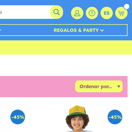
ES
REGALOS & PARTY
-45%
-45%