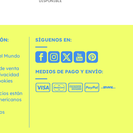
DISPONIBLE
ÓN:
SÍGUENOS EN:
 el Mundo
de venta
MEDIOS DE PAGO Y ENVÍO:
rivacidad
ookies
cios están
mericanos
os