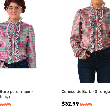
Barb para mujer -
Camisa de Barb - Strange
Things
$32.99
$29.99
$59.99