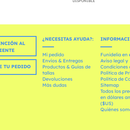
DISPONIBLE
¿NECESITAS AYUDA?:
INFORMACI
ENCIÓN AL
IENTE
Mi pedido
Funidelia en
Envíos & Entregas
Aviso legal y
E TU PEDIDO
Productos & Guías de
Condiciones 
tallas
Política de P
Devoluciones
Política de C
Más dudas
Sitemap
Todos los pre
en dólares a
($US)
Quiénes som