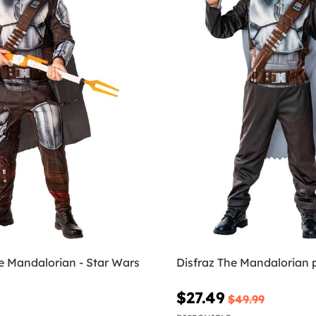
e Mandalorian - Star Wars
Disfraz The Mandalorian 
$27.49
$49.99