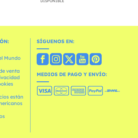
DISPONIBLE
ÓN:
SÍGUENOS EN:
 el Mundo
de venta
MEDIOS DE PAGO Y ENVÍO:
rivacidad
ookies
cios están
mericanos
os