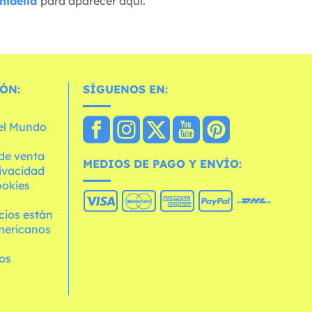
nidelia
para aparecer aquí.
ÓN:
SÍGUENOS EN:
 el Mundo
de venta
MEDIOS DE PAGO Y ENVÍO:
rivacidad
ookies
cios están
mericanos
os