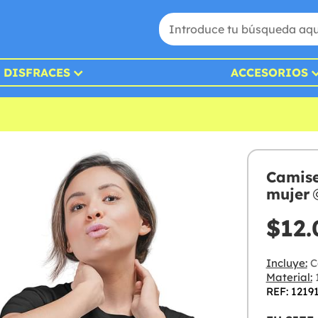
DISFRACES
ACCESORIOS
Camise
mujer
$12.
Incluye:
C
Material:
REF: 1219