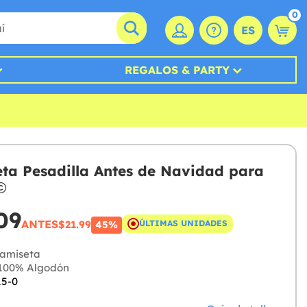
0
ES
REGALOS & PARTY
ta Pesadilla Antes de Navidad para
09
ANTES
$21.99
ÚLTIMAS UNIDADES
45%
amiseta
100% Algodón
15-0