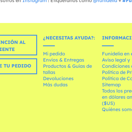
osotros en
Instagram
! Etiquétanos como
@funidelia
+
#Fu
¿NECESITAS AYUDA?:
INFORMACI
ENCIÓN AL
IENTE
Mi pedido
Funidelia en
Envíos & Entregas
Aviso legal y
E TU PEDIDO
Productos & Guías de
Condiciones 
tallas
Política de P
Devoluciones
Política de C
Más dudas
Sitemap
Todos los pre
en dólares a
($US)
Quiénes som