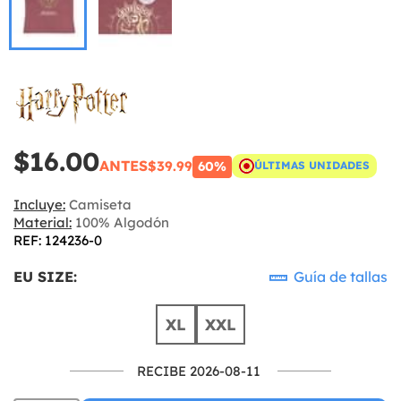
$16.00
ANTES
$39.99
60%
ÚLTIMAS UNIDADES
Incluye:
Camiseta
Material:
100% Algodón
REF: 124236-0
EU SIZE:
Guía de tallas
XL
XXL
RECIBE 2026-08-11