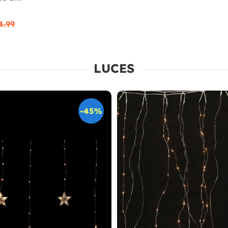
4.99
LUCES
-45%