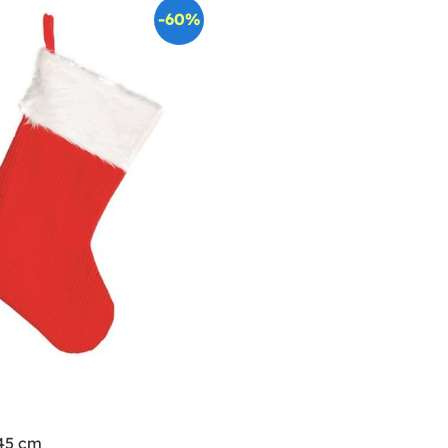
-60%
 45 cm