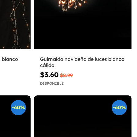
s blanco
Guirnalda navideña de luces blanco
cálido
$3.60
$8.99
DISPONIBLE
-60%
-60%