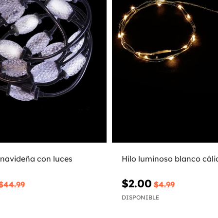
 navideña con luces
Hilo luminoso blanco cál
$2.00
$44.99
$4.99
DISPONIBLE