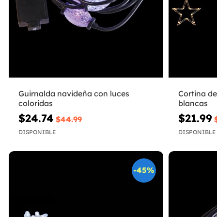
Guirnalda navideña con luces
Cortina de
coloridas
blancas
$24.74
$21.99
$44.99
DISPONIBLE
DISPONIBLE
-45%