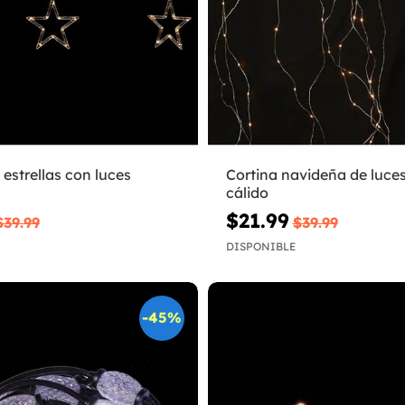
 estrellas con luces
Cortina navideña de luce
cálido
$21.99
$39.99
$39.99
DISPONIBLE
-45%