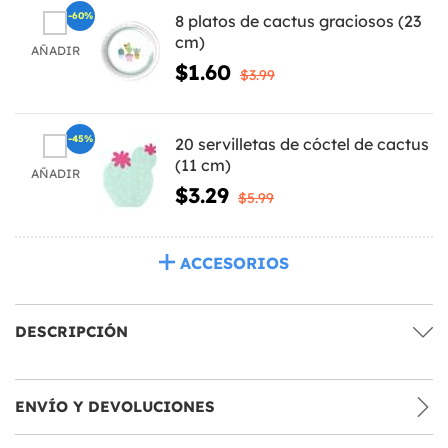
-60%
8 platos de cactus graciosos (23
cm)
AÑADIR
$1.60
$3.99
-45%
20 servilletas de cóctel de cactus
(11 cm)
AÑADIR
$3.29
$5.99
ACCESORIOS
DESCRIPCIÓN
ENVÍO Y DEVOLUCIONES