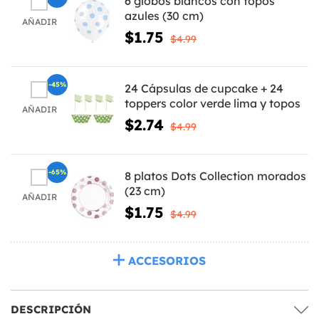
6 globos blancos con topos
azules (30 cm)
AÑADIR
$1.75
$4.99
-45%
24 Cápsulas de cupcake + 24
toppers color verde lima y topos
AÑADIR
$2.74
$4.99
-65%
8 platos Dots Collection morados
(23 cm)
AÑADIR
$1.75
$4.99
ACCESORIOS
DESCRIPCIÓN