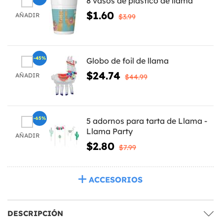
8 vasos de plástico de llama
$1.60
AÑADIR
$3.99
-45%
Globo de foil de llama
$24.74
AÑADIR
$44.99
-65%
5 adornos para tarta de Llama -
Llama Party
AÑADIR
$2.80
$7.99
ACCESORIOS
DESCRIPCIÓN